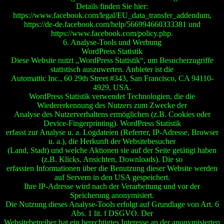
Details finden Sie hier:
https://www.facebook.com/legal/EU_data_transfer_addendum,
https://de-de.facebook.com/help/566994660333381 und
https://www.facebook.com/policy.php.
6. Analyse-Tools und Werbung
WordPress Statistik
Diese Website nutzt „WordPress Statistik“, um Besucherzugriffe
statistisch auszuwerten. Anbieter ist die
Automattic Inc., 60 29th Street #343, San Francisco, CA 94110-
4929, USA.
WordPress Statistik verwendet Technologien, die die
Wiedererkennung des Nutzers zum Zwecke der
Analyse des Nutzerverhaltens ermöglichen (z.B. Cookies oder
Device-Fingerprinting). WordPress Statistik
erfasst zur Analyse u. a. Logdateien (Referrer, IP-Adresse, Browser
u. a.), die Herkunft der Websitebesucher
(Land, Stadt) und welche Aktionen sie auf der Seite getätigt haben
(z.B. Klicks, Ansichten, Downloads). Die so
erfassten Informationen über die Benutzung dieser Website werden
auf Servern in den USA gespeichert.
Ihre IP-Adresse wird nach der Verarbeitung und vor der
Speicherung anonymisiert.
Die Nutzung dieses Analyse-Tools erfolgt auf Grundlage von Art. 6
Abs. 1 lit. f DSGVO. Der
Websitebetreiber hat ein berechtigtes Interesse an der anonymisierten